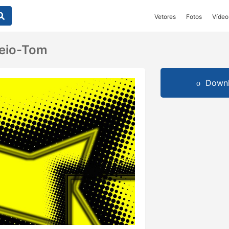
Vetores
Fotos
Vídeo
eio-Tom
Downl