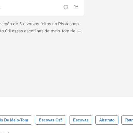
S
oleção de 5 escovas feitas no Photoshop
to útil essas escotilhas de meio-tom de
is De Meio-Tom
Escovas Cs5
Escovas
Abstrato
Ret