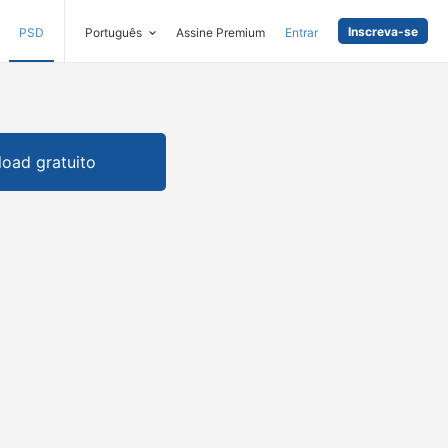
Inscreva-se
PSD
Português
Assine Premium
Entrar
oad gratuito