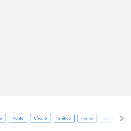
ro
Ponto
Círculo
Gráfico
Forma
Efeito
Pon