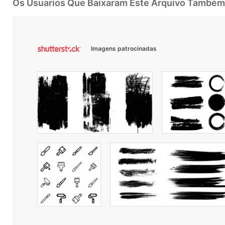
Os Usuarios Que Baixaram Este Arquivo Também
Imagens patrocinadas