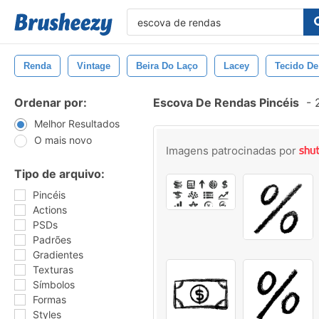
Renda
Vintage
Beira Do Laço
Lacey
Tecido D
Ordenar por:
Escova De Rendas Pincéis
-
2
Melhor Resultados
O mais novo
Imagens patrocinadas por
Tipo de arquivo:
Pincéis
Actions
PSDs
Padrões
Gradientes
Texturas
Símbolos
Formas
Styles