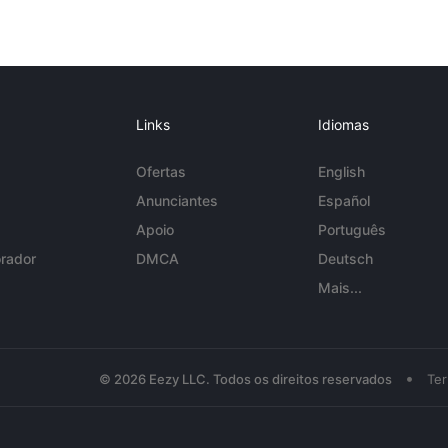
Links
Idiomas
Ofertas
English
Anunciantes
Español
Apoio
Português
rador
DMCA
Deutsch
Mais...
•
© 2026 Eezy LLC. Todos os direitos reservados
Te