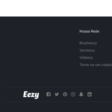
Nossa Rede
Brusheezy
Vecteezy
Videezy
Torne-se um colabo