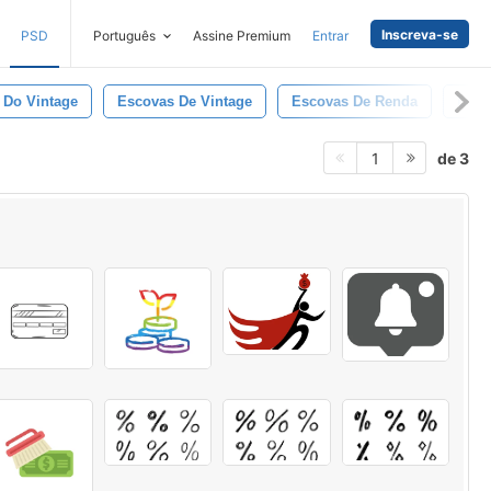
Inscreva-se
PSD
Português
Assine Premium
Entrar
 Do Vintage
Escovas De Vintage
Escovas De Renda
Laço
de 3
1