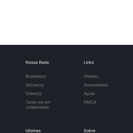
Nossa Rede
Links
Brusheezy
Ofertas
Vecteezy
Anunciantes
Videezy
Apoio
Torne-se um
DMCA
colaborador
Idiomas
Sobre