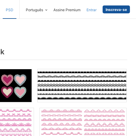
Inscreva-se
PSD
Português
Assine Premium
Entrar
ck