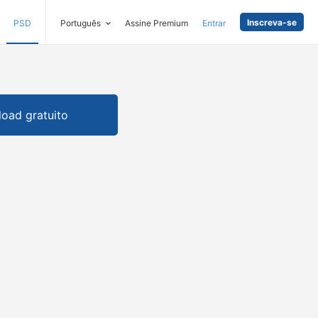
Inscreva-se
PSD
Português
Assine Premium
Entrar
oad gratuito