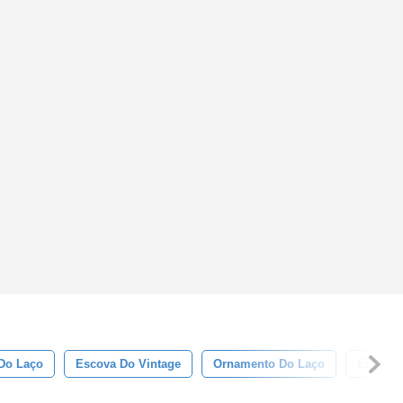
 Do Laço
Escova Do Vintage
Ornamento Do Laço
Escovas