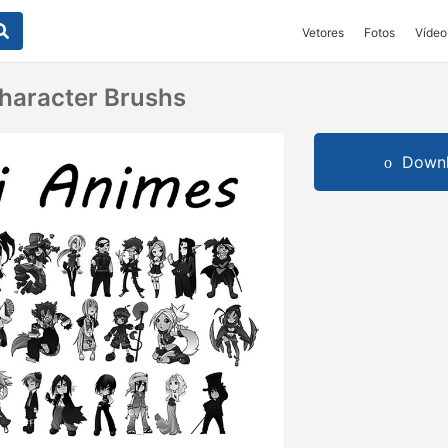
Vetores
Fotos
Vídeo
haracter Brushs
Downl