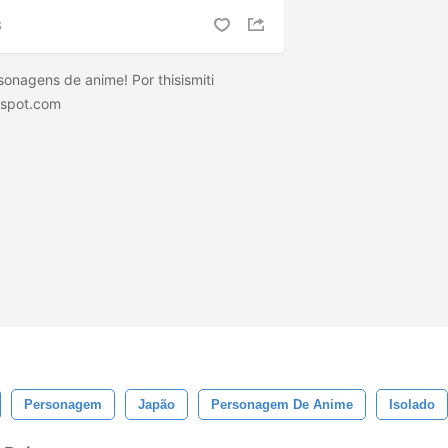
S
rsonagens de anime! Por thisismiti
ogspot.com
Personagem
Japão
Personagem De Anime
Isolado