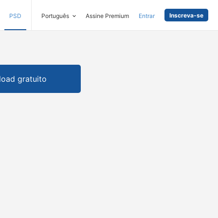
Inscreva-se
PSD
Português
Assine Premium
Entrar
oad gratuito