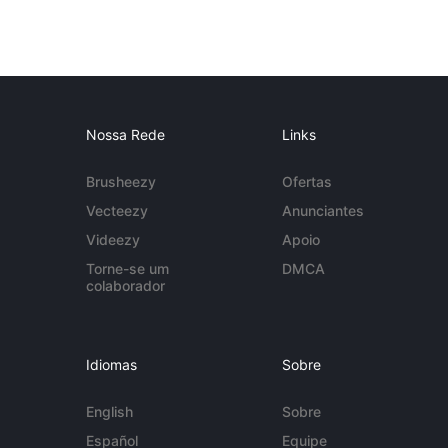
Nossa Rede
Links
Brusheezy
Ofertas
Vecteezy
Anunciantes
Videezy
Apoio
Torne-se um
DMCA
colaborador
Idiomas
Sobre
English
Sobre
Español
Equipe