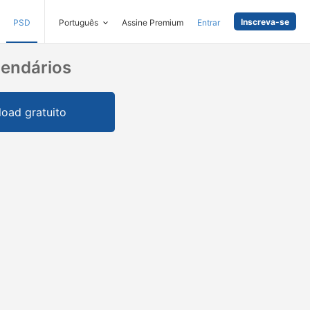
Inscreva-se
PSD
Português
Assine Premium
Entrar
endários
oad gratuito