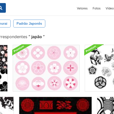
Vetores
Fotos
Vídeo
urai
Padrão Japonês
orrespondentes
japão