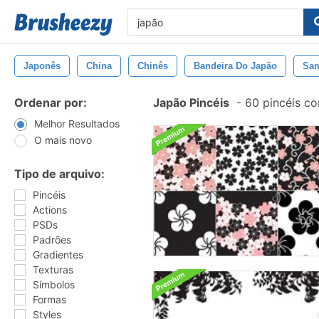
Japonês
China
Chinês
Bandeira Do Japão
Sam
Ordenar por:
Japão Pincéis
-
60 pincéis c
Melhor Resultados
O mais novo
Tipo de arquivo:
Pincéis
Actions
PSDs
Padrões
Gradientes
Texturas
Símbolos
Formas
Styles