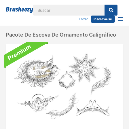
Entrar
Inscreva-se
Pacote De Escova De Ornamento Caligráfico