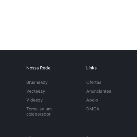
Nossa Rede
Links
Brusheezy
Ofertas
Vecteezy
Anunciantes
Videezy
Apoio
Torne-se um
DMCA
colaborador