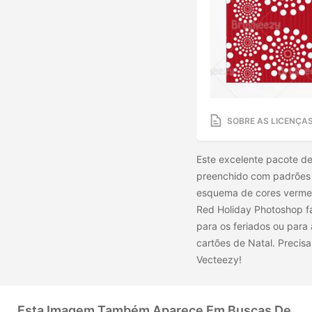
SOBRE AS LICENÇA
Este excelente pacote d
preenchido com padrões 
esquema de cores vermel
Red Holiday Photoshop far
para os feriados ou para
cartões de Natal. Precis
Vecteezy!
Esta Imagem Também Aparece Em Buscas De