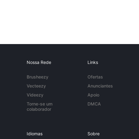
Nossa Rede
Links
Brusheezy
Ofertas
Vecteezy
Anunciantes
Videezy
Apoio
Torne-se um
DMCA
colaborador
Idiomas
Sobre