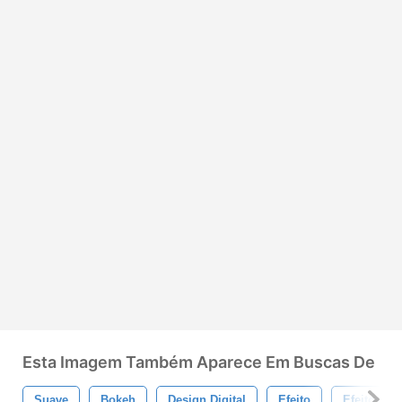
Esta Imagem Também Aparece Em Buscas De
Suave
Bokeh
Design Digital
Efeito
Efeitos De