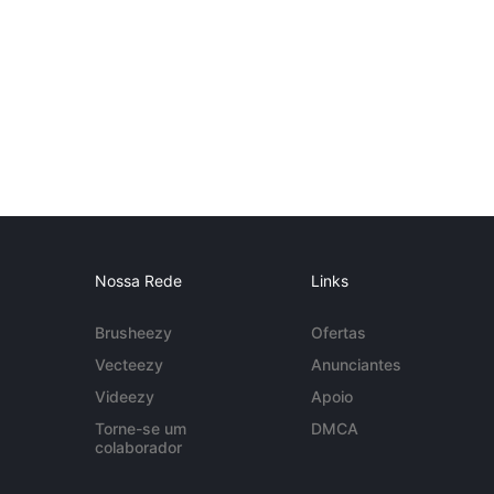
Nossa Rede
Links
Brusheezy
Ofertas
Vecteezy
Anunciantes
Videezy
Apoio
Torne-se um
DMCA
colaborador