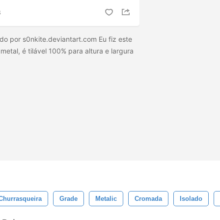
S
do por s0nkite.deviantart.com Eu fiz este
etal, é tilável 100% para altura e largura
Churrasqueira
Grade
Metalic
Cromada
Isolado