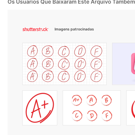
Os Usuarios Que Baixaram Este Arquivo Também
Imagens patrocinadas