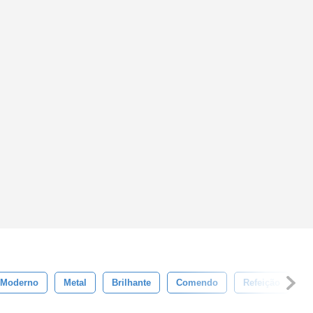
Moderno
Metal
Brilhante
Comendo
Refeição
C