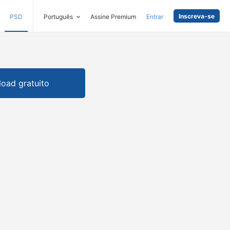
Inscreva-se
PSD
Português
Assine Premium
Entrar
oad gratuito