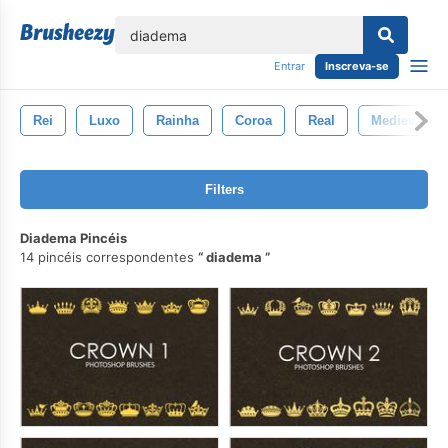
echar
Entrar
Inscreva-se
Rei
Luxo
Rainha
Coroa
Real
Medieval
Filters
Diadema Pincéis
14 pincéis correspondentes
diadema