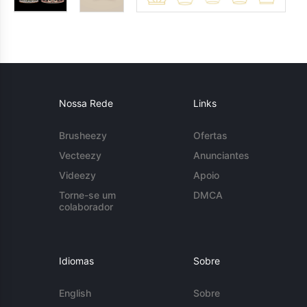
Nossa Rede
Links
Brusheezy
Ofertas
Vecteezy
Anunciantes
Videezy
Apoio
Torne-se um
DMCA
colaborador
Idiomas
Sobre
English
Sobre