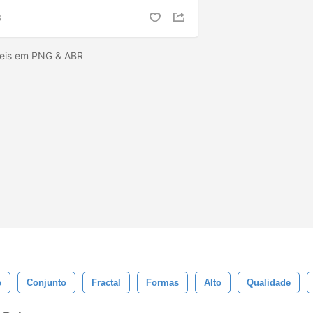
S
íveis em PNG & ABR
p
Conjunto
Fractal
Formas
Alto
Qualidade