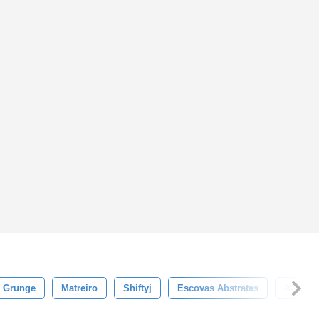
Grunge
Matreiro
Shiftyj
Escovas Abstratas
Arte