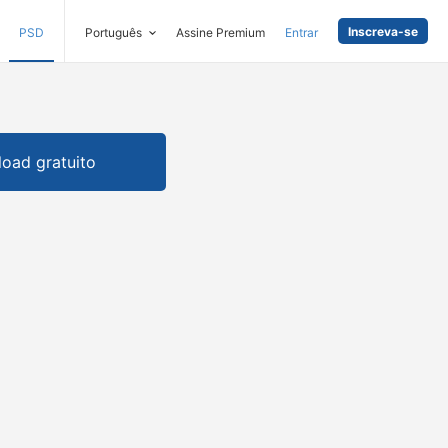
Inscreva-se
PSD
Português
Assine Premium
Entrar
oad gratuito