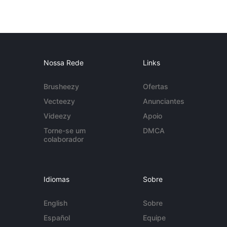
Nossa Rede
Links
Brusheezy
Ofertas
Vecteezy
Anunciantes
Videezy
Apoio
Torne-se um
DMCA
colaborador
Idiomas
Sobre
English
Sobre
Español
Equipe