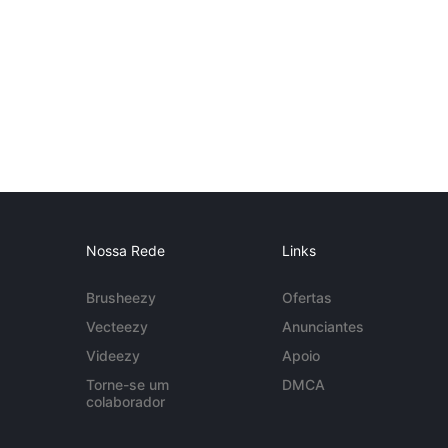
Nossa Rede
Links
Brusheezy
Ofertas
Vecteezy
Anunciantes
Videezy
Apoio
Torne-se um
DMCA
colaborador