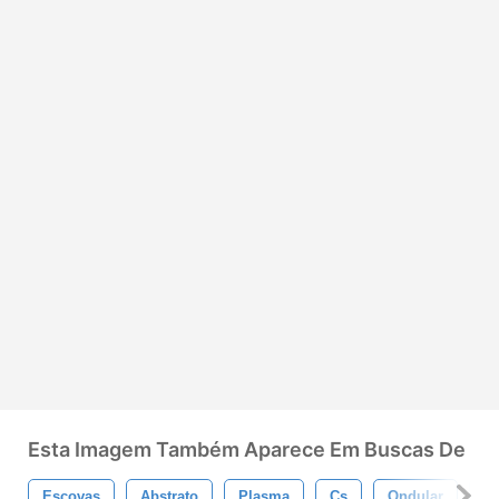
Esta Imagem Também Aparece Em Buscas De
Escovas
Abstrato
Plasma
Cs
Ondular
O