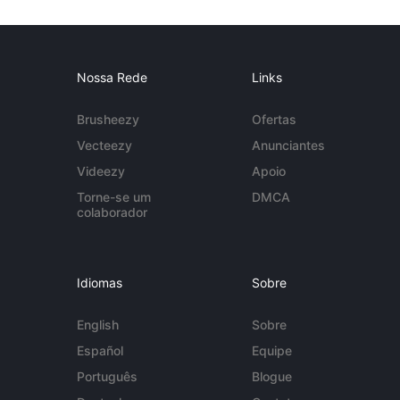
Nossa Rede
Links
Brusheezy
Ofertas
Vecteezy
Anunciantes
Videezy
Apoio
Torne-se um
DMCA
colaborador
Idiomas
Sobre
English
Sobre
Español
Equipe
Português
Blogue