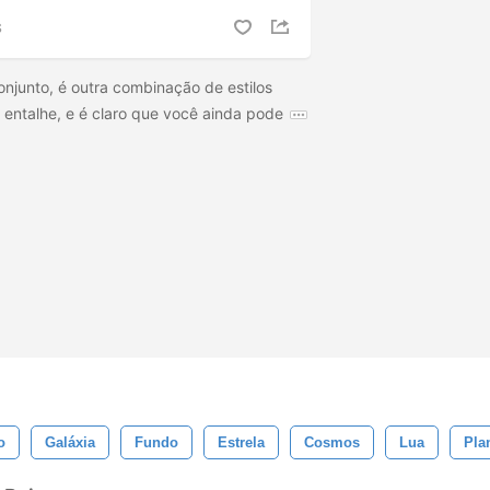
S
onjunto, é outra combinação de estilos
 entalhe, e é claro que você ainda pode
o
Galáxia
Fundo
Estrela
Cosmos
Lua
Pla