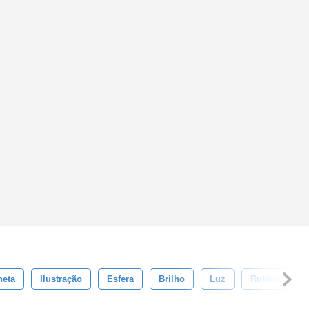
neta
Ilustração
Esfera
Brilho
Luz
Rubina119