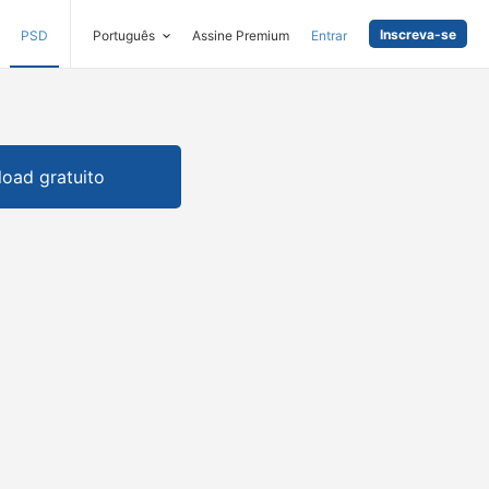
Inscreva-se
PSD
Português
Assine Premium
Entrar
oad gratuito