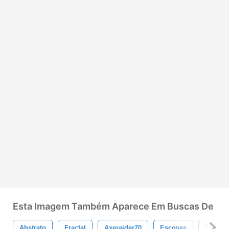
Esta Imagem Também Aparece Em Buscas De
Abstrato
Fractal
Axeraider70
Escovas
Escova