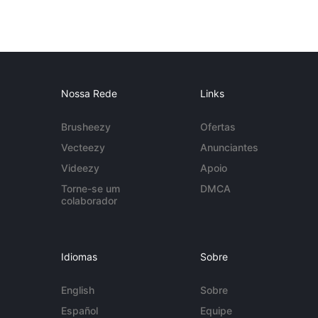
Nossa Rede
Links
Brusheezy
Ofertas
Vecteezy
Anunciantes
Videezy
Apoio
Torne-se um
DMCA
colaborador
Idiomas
Sobre
English
Sobre
Español
Equipe