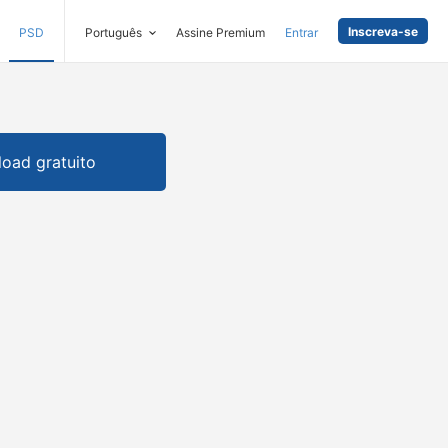
Inscreva-se
PSD
Português
Assine Premium
Entrar
oad gratuito