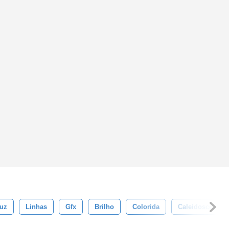
uz
Linhas
Gfx
Brilho
Colorida
Caleidoscópio