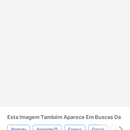
Esta Imagem Também Aparece Em Buscas De
Abstrato
Axeraider70
Espaço
Fractal
Elétrico