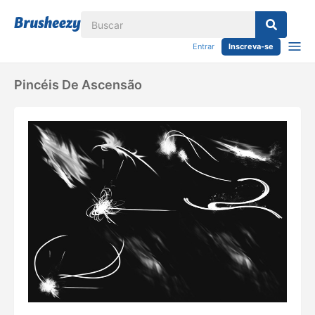
Entrar
Inscreva-se
Pincéis De Ascensão