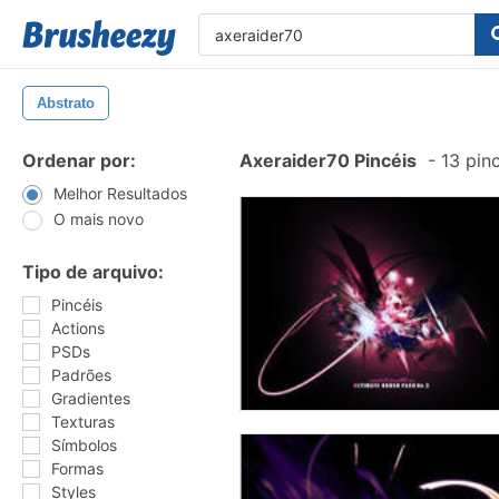
Abstrato
Ordenar por:
Axeraider70 Pincéis
-
13 pin
Melhor Resultados
O mais novo
Tipo de arquivo:
Pincéis
Actions
PSDs
Padrões
Gradientes
Texturas
Símbolos
Formas
Styles