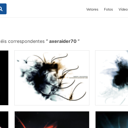
Vetores
Fotos
Vídeo
céis correspondentes
axeraider70