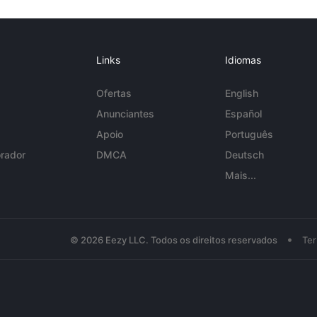
Links
Idiomas
Ofertas
English
Anunciantes
Español
Apoio
Português
rador
DMCA
Deutsch
Mais...
•
© 2026 Eezy LLC. Todos os direitos reservados
Te