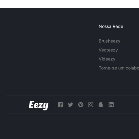
Nossa Rede
Brusheezy
Vecteezy
Videezy
Torne-se um colabo