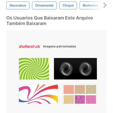
Decorativo
Ornamental
Chique
Borboleta
Red
Os Usuarios Que Baixaram Este Arquivo
Também Baixaram
Imagens patrocinadas