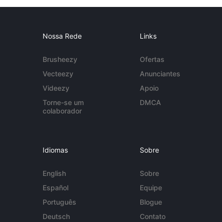
Nossa Rede
Links
Brusheezy
Ofertas
Vecteezy
Anunciantes
Videezy
Apoio
Torne-se um
DMCA
colaborador
Idiomas
Sobre
English
Sobre
Español
Equipe
Português
Blogue
Deutsch
Contato