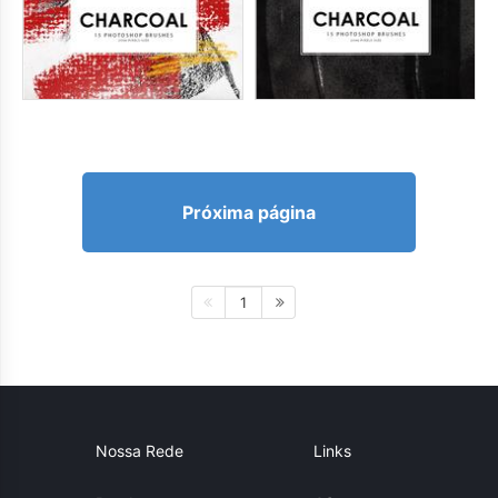
Próxima página
1
Nossa Rede
Links