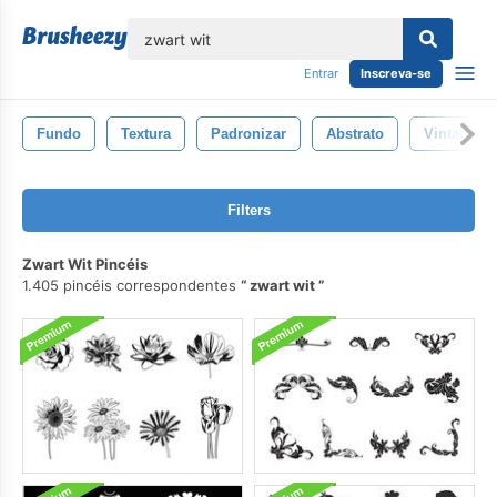
echar
Entrar
Inscreva-se
Fundo
Textura
Padronizar
Abstrato
Vintage
Filters
Zwart Wit Pincéis
1.405 pincéis correspondentes
zwart wit