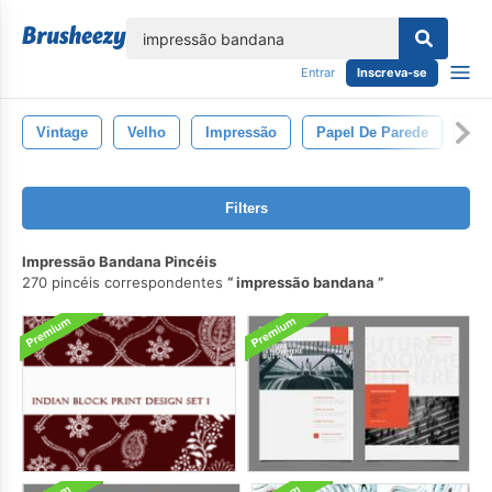
echar
Entrar
Inscreva-se
Vintage
Velho
Impressão
Papel De Parede
Fu
Filters
Impressão Bandana Pincéis
270 pincéis correspondentes
impressão bandana