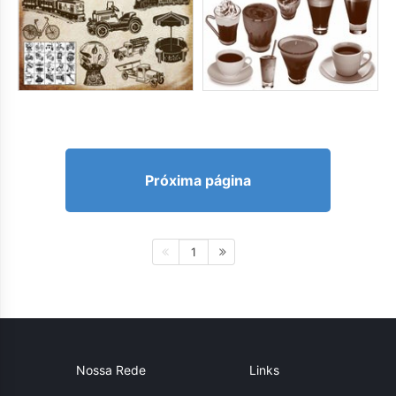
Próxima página
1
Nossa Rede
Links