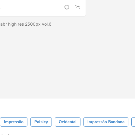
S
abr high res 2500px vol.6
Impressão
Paisley
Ocidental
Impressão Bandana