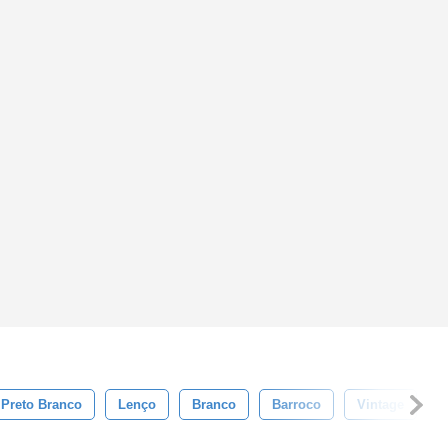
Preto Branco
Lenço
Branco
Barroco
Vintage
P