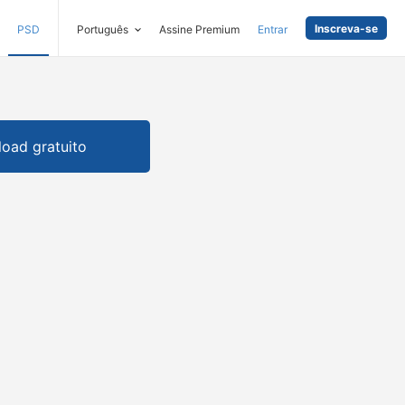
Inscreva-se
PSD
Português
Assine Premium
Entrar
oad gratuito