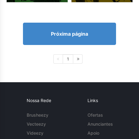
Próxima página
1
Nossa Rede
Links
Brusheezy
Ofertas
Vecteezy
Anunciantes
Videezy
Apoio