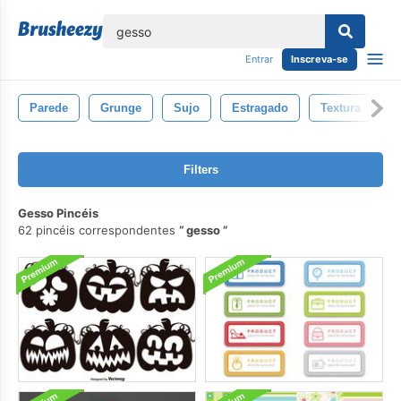
echar
Entrar
Inscreva-se
Parede
Grunge
Sujo
Estragado
Textura
V
Filters
Gesso Pincéis
62 pincéis correspondentes
gesso