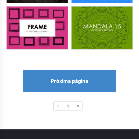
Próxima página
1