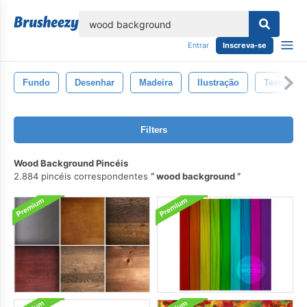
echar
Entrar
Inscreva-se
Fundo
Desenhar
Madeira
Ilustração
Textura
Filters
Wood Background Pincéis
2.884 pincéis correspondentes
wood background