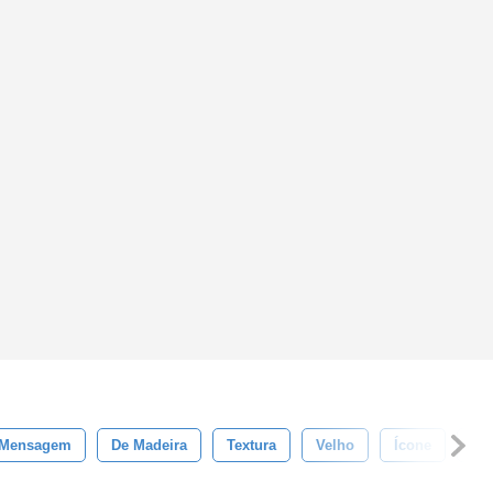
 Mensagem
De Madeira
Textura
Velho
Ícone
Fu