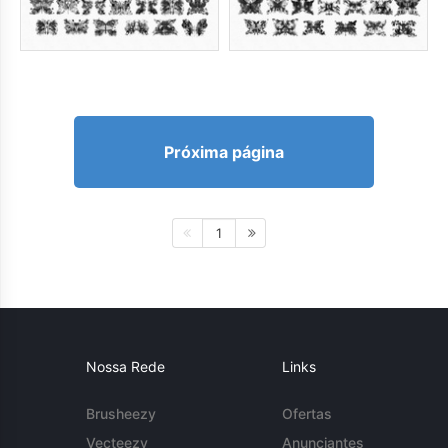
Próxima página
1
Nossa Rede
Links
Brusheezy
Ofertas
Vecteezy
Anunciantes