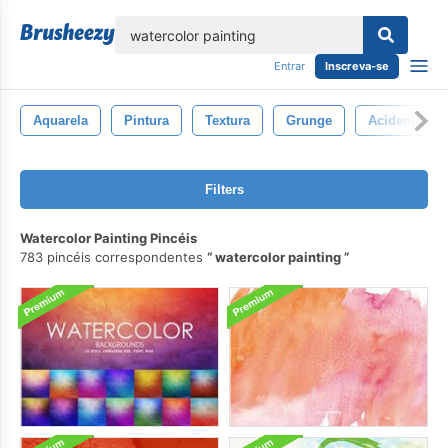
echar
Entrar
Inscreva-se
Aquarela
Pintura
Textura
Grunge
Acidente Vas
Filters
Watercolor Painting Pincéis
783 pincéis correspondentes
watercolor painting