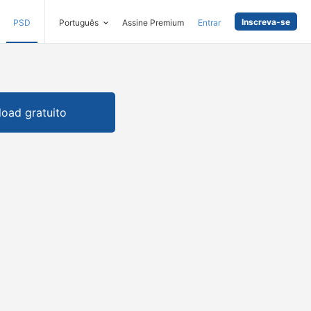
Inscreva-se
PSD
Português
Assine Premium
Entrar
oad gratuito