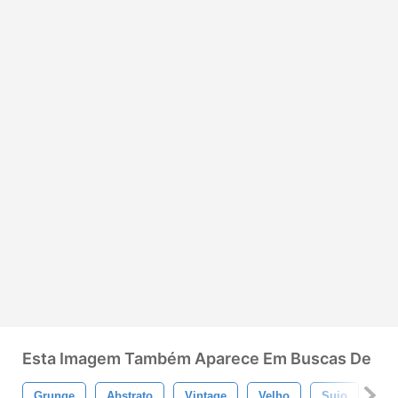
Esta Imagem Também Aparece Em Buscas De
Grunge
Abstrato
Vintage
Velho
Sujo
Pin