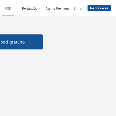
Inscreva-se
PSD
Português
Assine Premium
Entrar
oad gratuito