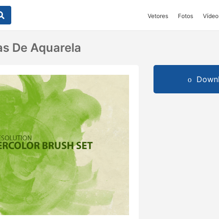
Vetores
Fotos
Vídeo
s De Aquarela
Downl