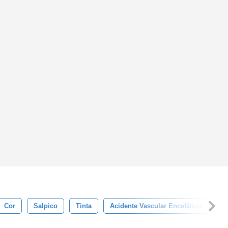
Cor
Salpico
Tinta
Acidente Vascular Encefálico
Fu