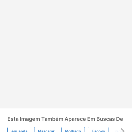
Esta Imagem Também Aparece Em Buscas De
Aquarela
Mascarar
Molhado
Escova
Grunge