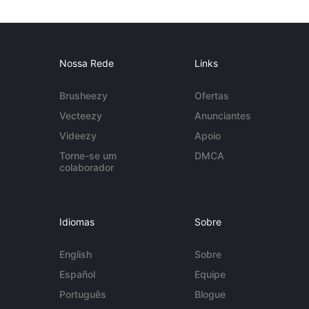
Nossa Rede
Links
Brusheezy
Ofertas
Vecteezy
Anunciantes
Videezy
Apoio
Torne-se um
DMCA
colaborador
Idiomas
Sobre
English
Sobre
Español
Equipe
Português
Blogue