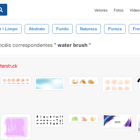
Vetores
Fotos
Vídeo
r \ Limpo
Abstrato
Fundo
Natureza
Pureza
Fre
ncéis correspondentes
water brush