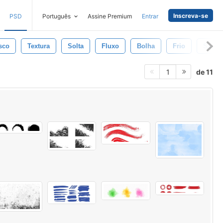
Inscreva-se
PSD
Português
Assine Premium
Entrar
sco
Textura
Solta
Fluxo
Bolha
Frio
Salpi
de 11
1