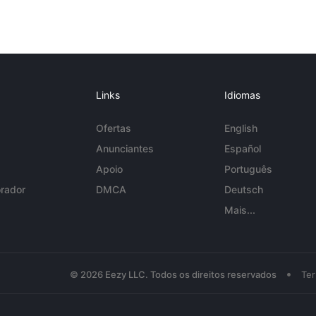
Links
Idiomas
Ofertas
English
Anunciantes
Español
Apoio
Português
rador
DMCA
Deutsch
Mais...
•
© 2026 Eezy LLC. Todos os direitos reservados
Te