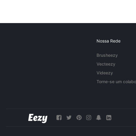
Nossa Rede
Brusheezy
Vecteezy
Videezy
Torne-se um colabo