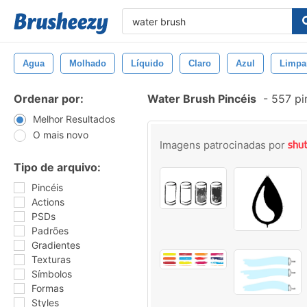
Agua
Molhado
Líquido
Claro
Azul
Limpa
Ordenar por:
Water Brush Pincéis
-
557 pi
Melhor Resultados
O mais novo
Imagens patrocinadas por
Tipo de arquivo:
Pincéis
Actions
PSDs
Padrões
Gradientes
Texturas
Símbolos
Formas
Styles