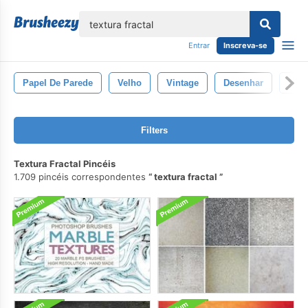
echar
Entrar
Inscreva-se
Papel De Parede
Velho
Vintage
Desenhar
Text
Filters
Textura Fractal Pincéis
1.709 pincéis correspondentes
textura fractal