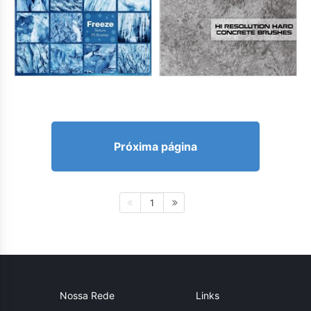
Próxima página
1
Nossa Rede
Links