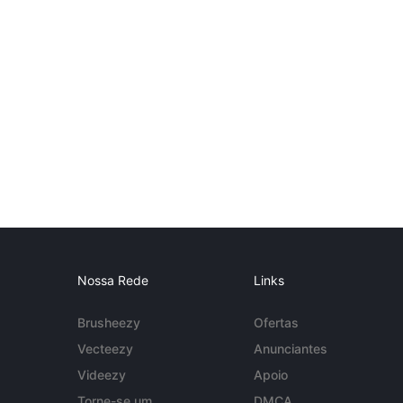
Nossa Rede
Links
Brusheezy
Ofertas
Vecteezy
Anunciantes
Videezy
Apoio
Torne-se um
DMCA