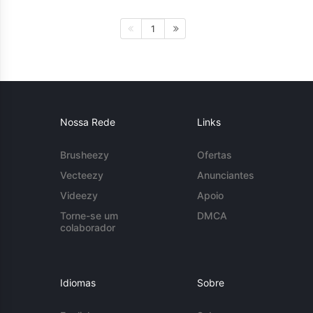
1
Nossa Rede
Links
Brusheezy
Ofertas
Vecteezy
Anunciantes
Videezy
Apoio
Torne-se um
DMCA
colaborador
Idiomas
Sobre