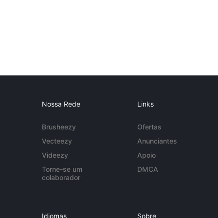
Nossa Rede
Links
Brusheezy
Ofertas
Vecteezy
Anunciantes
Videezy
Apoio
Torne-se um
DMCA
colaborador
Idiomas
Sobre