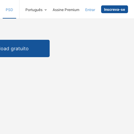
Inscreva-se
PSD
Português
Assine Premium
Entrar
oad gratuito