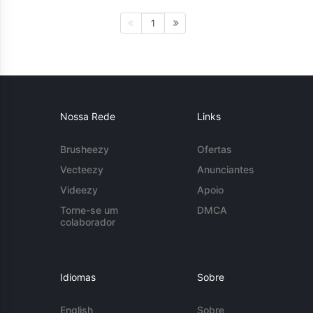
1
Nossa Rede
Links
Brusheezy
Ofertas
Vecteezy
Anunciantes
Videezy
Apoio
Torne-se um
DMCA
colaborador
Idiomas
Sobre
English
Sobre