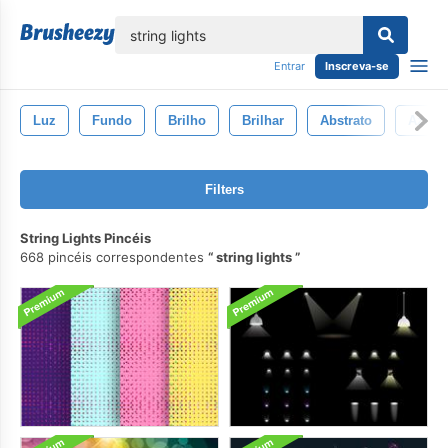
echar
Entrar
Inscreva-se
Luz
Fundo
Brilho
Brilhar
Abstrato
Azul
Filters
String Lights Pincéis
668 pincéis correspondentes
string lights