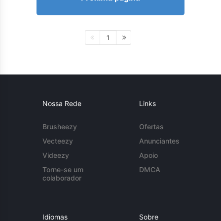
1
Nossa Rede
Links
Brusheezy
Ofertas
Vecteezy
Anunciantes
Videezy
Apoio
Torne-se um
DMCA
colaborador
Idiomas
Sobre