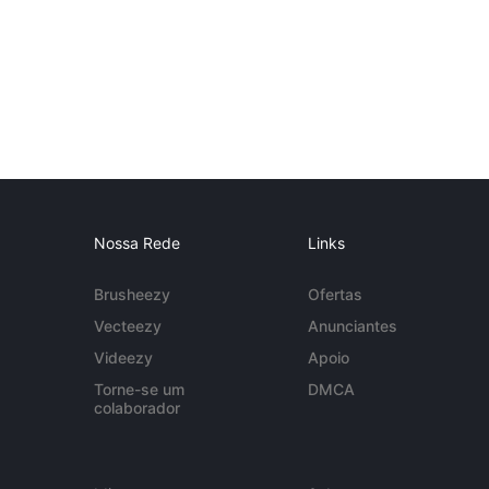
Nossa Rede
Links
Brusheezy
Ofertas
Vecteezy
Anunciantes
Videezy
Apoio
Torne-se um
DMCA
colaborador