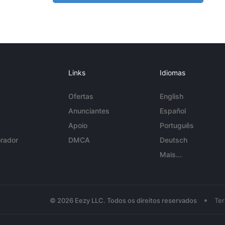
Links
Idiomas
Ofertas
English
Anunciantes
Español
Apoio
Português
rador
DMCA
Deutsch
Mais...
•
© 2026 Eezy LLC. Todos os direitos reservados
Te