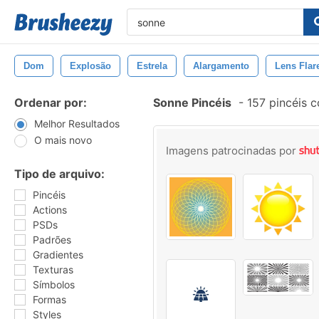
Dom
Explosão
Estrela
Alargamento
Lens Flar
Ordenar por:
Sonne Pincéis
-
157 pincéis 
Melhor Resultados
O mais novo
Imagens patrocinadas por
Tipo de arquivo:
Pincéis
Actions
PSDs
Padrões
Gradientes
Texturas
Símbolos
Formas
Styles