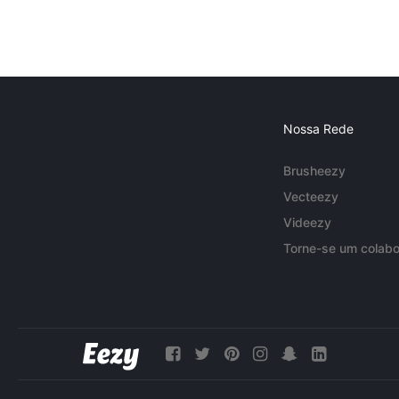
Nossa Rede
Brusheezy
Vecteezy
Videezy
Torne-se um colabo