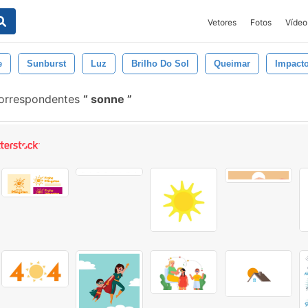
Vetores
Fotos
Vídeo
e
Sunburst
Luz
Brilho Do Sol
Queimar
Impact
correspondentes
sonne