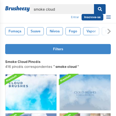
echar
Entrar
Inscreva-se
Fumaça
Suave
Névoa
Fogo
Vapor
Energi
Filters
Smoke Cloud Pincéis
416 pincéis correspondentes
smoke cloud