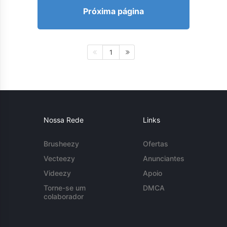
Próxima página
1
Nossa Rede
Links
Brusheezy
Ofertas
Vecteezy
Anunciantes
Videezy
Apoio
Torne-se um
DMCA
colaborador