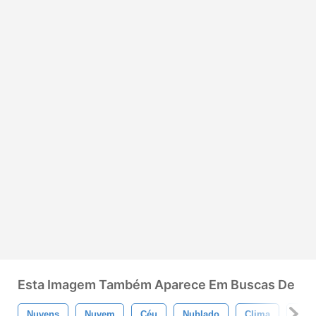
Esta Imagem Também Aparece Em Buscas De
Nuvens
Nuvem
Céu
Nublado
Clima
Céu